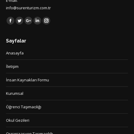
E-mail:
info@surenturizm.com.tr
Find us on:
Facebook
Twitter
Google+
Linkedin
Instagram
Sayfalar
Anasayfa
İletişim
İnsan Kaynakları Formu
Kurumsal
Öğrenci Taşımacılığı
Okul Gezileri
Organizasyon Taşımacılığı