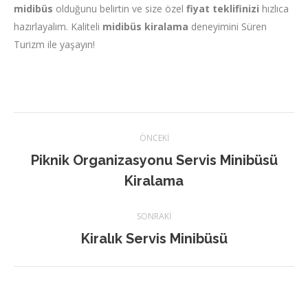
midibüs
olduğunu belirtin ve size özel
fiyat teklifinizi
hızlıca
hazırlayalım. Kaliteli
midibüs kiralama
deneyimini Süren
Turizm ile yaşayın!
Post
ÖNCEKI
navigation
Piknik Organizasyonu Servis Minibüsü
Previous
Kiralama
post:
SONRAKI
Kiralık Servis Minibüsü
Next
post: