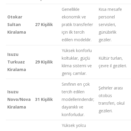
Genellikle
Kısa mesafe
Otokar
ekonomik ve
personel
Sultan
27 Kişilik
pratik transferler
servisleri,
Kiralama
için ilk tercih
günübirlik
edilen modeldir.
geziler.
Yüksek konforlu
Isuzu
koltuklar, güçlü
Kültür turları,
Turkuaz
29 Kişilik
klima sistemi ve
çevre il gezileri.
Kiralama
geniş camlar.
Sınıfının en çok
Şehirler arası
Isuzu
tercih edilen
otobüs
Novo/Nova
31 Kişilik
modellerindendir;
transferi, okul
Kiralama
dayanıklı ve
gezileri.
konforludur.
Yüksek yolcu