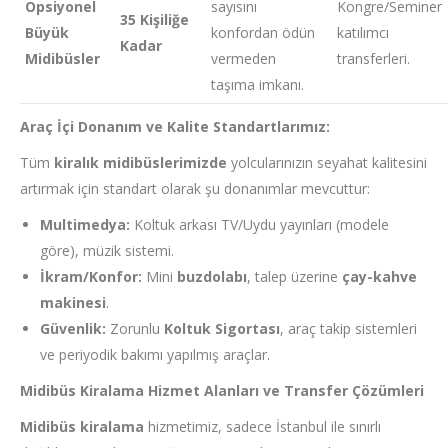
Opsiyonel
sayısını
Kongre/Seminer
35 Kişiliğe
Büyük
konfordan ödün
katılımcı
Kadar
Midibüsler
vermeden
transferleri.
taşıma imkanı.
Araç İçi Donanım ve Kalite Standartlarımız:
Tüm
kiralık midibüslerimizde
yolcularınızın seyahat kalitesini
artırmak için standart olarak şu donanımlar mevcuttur:
Multimedya:
Koltuk arkası TV/Uydu yayınları (modele
göre), müzik sistemi.
İkram/Konfor:
Mini
buzdolabı
, talep üzerine
çay-kahve
makinesi
.
Güvenlik:
Zorunlu
Koltuk Sigortası
, araç takip sistemleri
ve periyodik bakımı yapılmış araçlar.
Midibüs Kiralama Hizmet Alanları ve Transfer Çözümleri
Midibüs kiralama
hizmetimiz, sadece İstanbul ile sınırlı