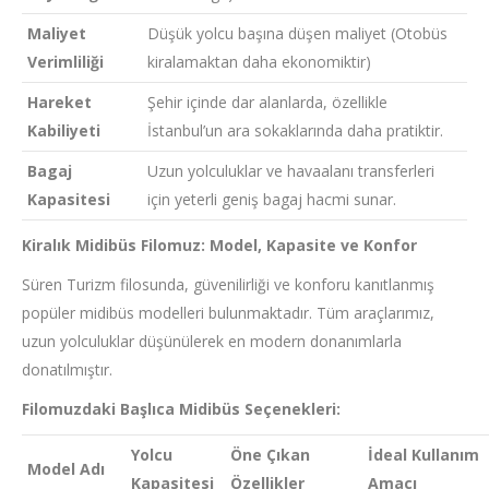
Maliyet
Düşük yolcu başına düşen maliyet (Otobüs
Verimliliği
kiralamaktan daha ekonomiktir)
Hareket
Şehir içinde dar alanlarda, özellikle
Kabiliyeti
İstanbul’un ara sokaklarında daha pratiktir.
Bagaj
Uzun yolculuklar ve havaalanı transferleri
Kapasitesi
için yeterli geniş bagaj hacmi sunar.
Kiralık Midibüs Filomuz: Model, Kapasite ve Konfor
Süren Turizm filosunda, güvenilirliği ve konforu kanıtlanmış
popüler midibüs modelleri bulunmaktadır. Tüm araçlarımız,
uzun yolculuklar düşünülerek en modern donanımlarla
donatılmıştır.
Filomuzdaki Başlıca Midibüs Seçenekleri:
Yolcu
Öne Çıkan
İdeal Kullanım
Model Adı
Kapasitesi
Özellikler
Amacı