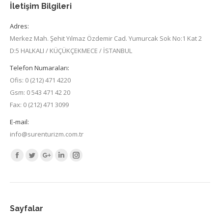
İletişim Bilgileri
Adres:
Merkez Mah. Şehit Yılmaz Özdemir Cad. Yumurcak Sok No:1 Kat 2
D:5 HALKALI / KÜÇÜKÇEKMECE / İSTANBUL
Telefon Numaraları:
Ofis: 0 (212) 471 4220
Gsm: 0 543 471 42 20
Fax: 0 (212) 471 3099
E-mail:
info@surenturizm.com.tr
Find us on:
Facebook
Twitter
Google+
Linkedin
Instagram
Sayfalar