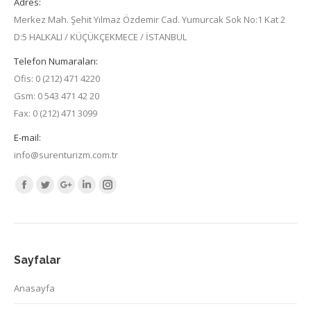
Adres:
Merkez Mah. Şehit Yılmaz Özdemir Cad. Yumurcak Sok No:1 Kat 2
D:5 HALKALI / KÜÇÜKÇEKMECE / İSTANBUL
Telefon Numaraları:
Ofis: 0 (212) 471 4220
Gsm: 0 543 471 42 20
Fax: 0 (212) 471 3099
E-mail:
info@surenturizm.com.tr
Find us on:
Facebook
Twitter
Google+
Linkedin
Instagram
Sayfalar
Anasayfa