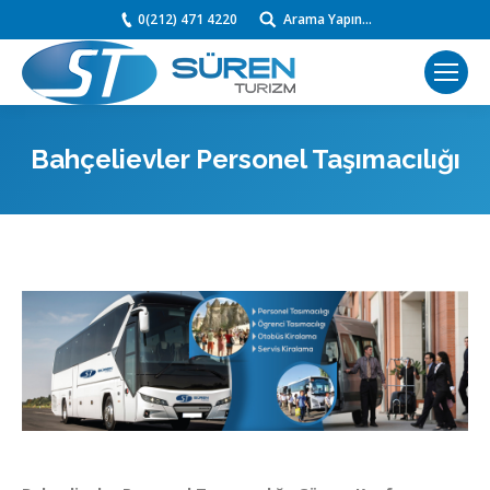
0(212) 471 4220
Arama Yapın...
Search:
Bahçelievler Personel Taşımacılığı
You are here: