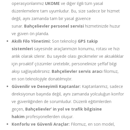
operasyonlarımız
UKOME
ve diğer ilgili tüm yasal
düzenlemelere tam uyumludur. Bu, size sadece bir hizmet
değil, aynı zamanda tam bir yasal güvence
sunar.
Bahçelievler
personel servisi
hizmetinizde huzur
ve güven ön planda.
Akıllı Filo Yönetimi:
Son teknoloji
GPS takip
sistemleri
sayesinde araçlarımızın konumu, rotası ve hızı
anlık olarak izlenir. Bu sayede olası gecikmeler ve aksaklıklar
için proaktif çözümler üretebilir, personelinize şeffaf bilgi
akışı sağlayabilirsiniz.
Bahçelievler
servis aracı
filomuz,
en son teknolojiyle donatılmıştır.
Güvenilir ve Deneyimli Kaptanlar:
Kaptanlarımız, sadece
direksiyonun başında değil, aynı zamanda yolculuğun konfor
ve güvenliğinden de sorumludur. Düzenli eğitimlerden
geçen,
Bahçelievler’ in
yol ve trafik bilgisine
hakim
profesyonellerden oluşur.
Konforlu ve Güvenli Araçlar:
Filomuz, en son model,