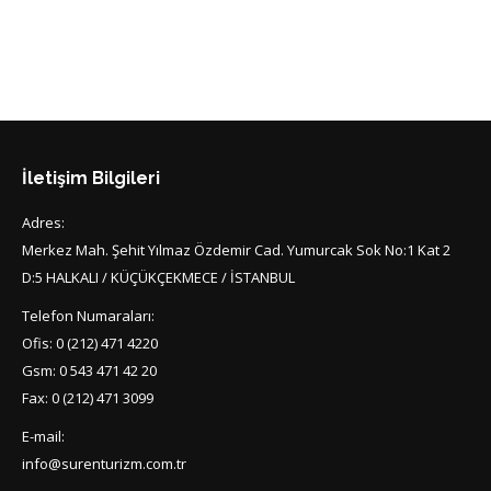
İletişim Bilgileri
Adres:
Merkez Mah. Şehit Yılmaz Özdemir Cad. Yumurcak Sok No:1 Kat 2
D:5 HALKALI / KÜÇÜKÇEKMECE / İSTANBUL
Telefon Numaraları:
Ofis: 0 (212) 471 4220
Gsm: 0 543 471 42 20
Fax: 0 (212) 471 3099
E-mail:
info@surenturizm.com.tr