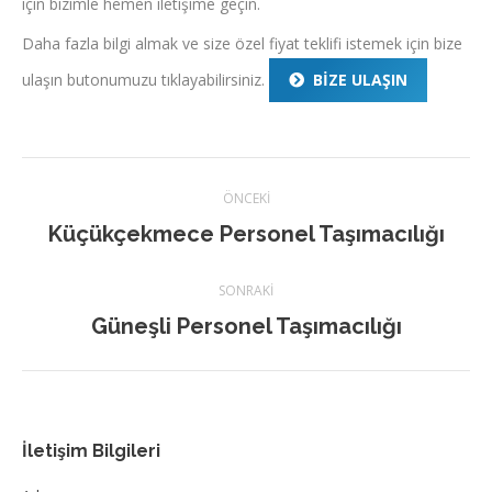
için bizimle hemen iletişime geçin.
Daha fazla bilgi almak ve size özel fiyat teklifi istemek için bize
ulaşın butonumuzu tıklayabilirsiniz.
BİZE ULAŞIN
Post
ÖNCEKI
navigation
Küçükçekmece Personel Taşımacılığı
Previous
post:
SONRAKI
Güneşli Personel Taşımacılığı
Next
post:
İletişim Bilgileri